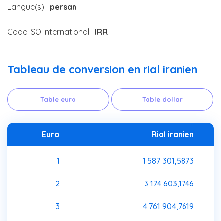
Langue(s) :
persan
Code ISO international :
IRR
Tableau de conversion en rial iranien
Table euro
Table dollar
Euro
Rial iranien
1
1 587 301,5873
2
3 174 603,1746
3
4 761 904,7619