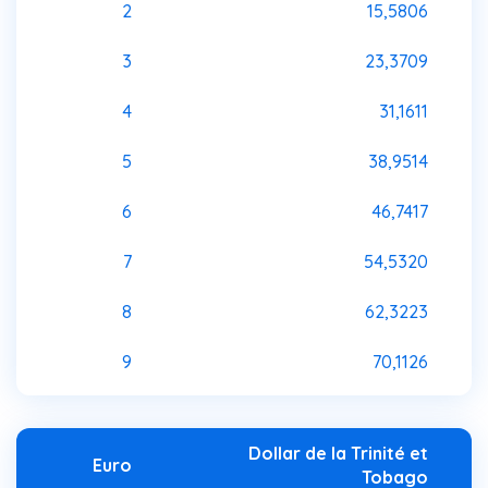
2
15,5806
3
23,3709
4
31,1611
5
38,9514
6
46,7417
7
54,5320
8
62,3223
9
70,1126
Dollar de la Trinité et
Euro
Tobago